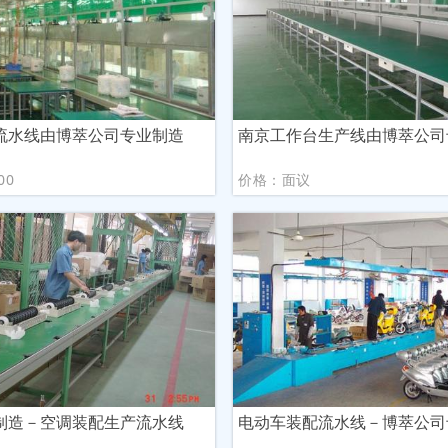
流水线由博萃公司专业制造
南京工作台生产线由博萃公司
00
价格：面议
制造－空调装配生产流水线
电动车装配流水线－博萃公司