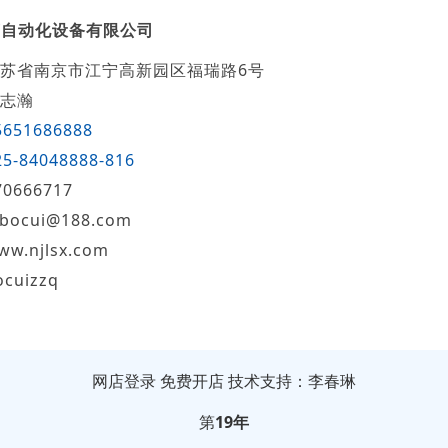
萃自动化设备有限公司
苏省南京市江宁高新园区福瑞路6号
志瀚
5651686888
25-84048888-816
70666717
jbocui@188.com
ww.njlsx.com
ocuizzq
网店登录
免费开店
技术支持：李春琳
第
19年