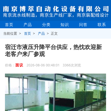
首页
产品
分类
知识
问答
联系
当前位置 >
首页
>
产品
> 正文
宿迁市液压升降平台供应，热忱欢迎新
老客户来厂参观
面议
价格：
2026-08-06 00:48:01 3366次浏览