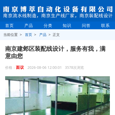
首页
产品
分类
知识
问答
联系
当前位置 >
首页
>
产品
> 正文
南京建邺区装配线设计，服务有我，满
意由您
面议
价格：
2026-08-06 12:00:01 3578次浏览