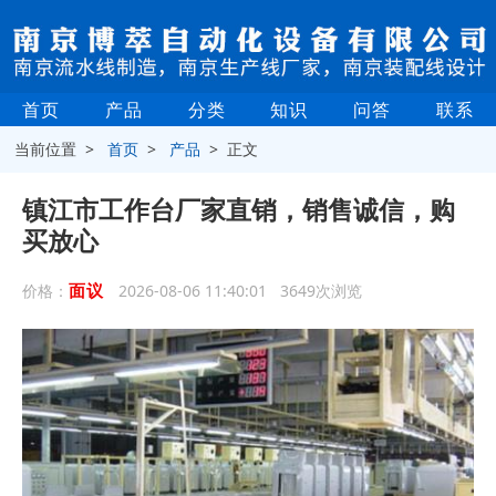
首页
产品
分类
知识
问答
联系
当前位置 >
首页
>
产品
> 正文
镇江市工作台厂家直销，销售诚信，购
买放心
面议
价格：
2026-08-06 11:40:01 3649次浏览