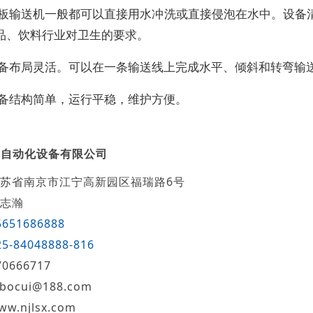
链板输送机一般都可以直接用水冲洗或直接侵泡在水中。设备
品、饮料行业对卫生的要求。
设备布局灵活。可以在一条输送线上完成水平、倾斜和转弯输
设备结构简单，运行平稳，维护方便。
萃自动化设备有限公司
苏省南京市江宁高新园区福瑞路6号
志瀚
5651686888
25-84048888-816
70666717
jbocui@188.com
ww.njlsx.com