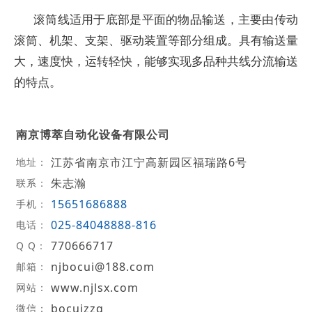
滚筒线适用于底部是平面的物品输送，主要由传动
滚筒、机架、支架、驱动装置等部分组成。具有输送量
大，速度快，运转轻快，能够实现多品种共线分流输送
的特点。
南京博萃自动化设备有限公司
江苏省南京市江宁高新园区福瑞路6号
地址：
朱志瀚
联系：
15651686888
手机：
025-84048888-816
电话：
770666717
Q Q：
njbocui@188.com
邮箱：
www.njlsx.com
网站：
bocuizzq
微信：